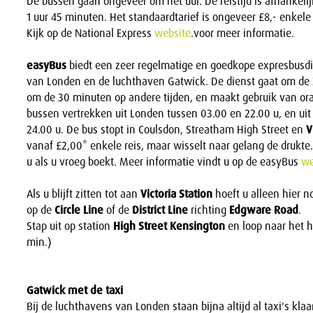
De bussen gaan ongeveer om het uur. De reistijd is afhankeli
1 uur 45 minuten. Het standaardtarief is ongeveer £8,- enkele 
Kijk op de National Express
website
.voor meer informatie.
easyBus
biedt een zeer regelmatige en goedkope expresbusdi
van Londen en de luchthaven Gatwick. De dienst gaat om de 
om de 30 minuten op andere tijden, en maakt gebruik van or
bussen vertrekken uit Londen tussen 03.00 en 22.00 u, en ui
24.00 u. De bus stopt in Coulsdon, Streatham High Street en
V
vanaf £2,00* enkele reis, maar wisselt naar gelang de drukte. H
u als u vroeg boekt. Meer informatie vindt u op de easyBus
we
Als u blijft zitten tot aan
Victoria Station
hoeft u alleen hier n
op de
Circle Line
of de
District Line
richting
Edgware Road
.
Stap uit op station
High Street Kensington
en loop naar het h
min.)
Gatwick met de taxi
Bij de luchthavens van Londen staan bijna altijd al taxi's klaar