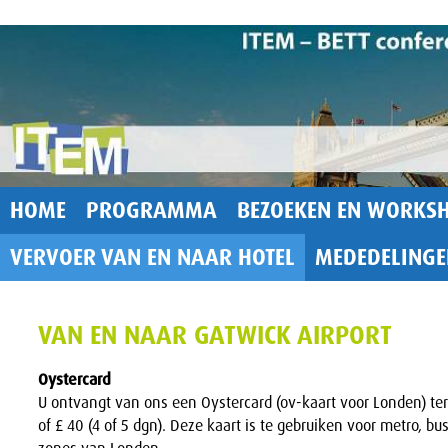
HOME
PROGRAMMA
BEZOEKEN EN WORKSH
VERVOER VAN EN NAAR HOTEL
MEDEDELINGE
VAN EN NAAR GATWICK AIRPORT
Oystercard
U ontvangt van ons een Oystercard (ov-kaart voor Londen) te
of £ 40 (4 of 5 dgn). Deze kaart is te gebruiken voor metro, bu