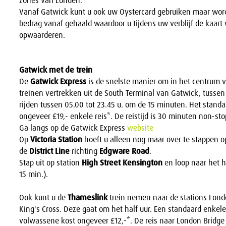
zones van Londen.
Vanaf Gatwick kunt u ook uw Oystercard gebruiken maar wordt
bedrag vanaf gehaald waardoor u tijdens uw verblijf de kaart
opwaarderen.
Gatwick met de trein
De
Gatwick Express
is de snelste manier om in het centrum 
treinen vertrekken uit de South Terminal van Gatwick, tussen
rijden tussen 05.00 tot 23.45 u. om de 15 minuten. Het standaa
ongeveer £19,- enkele reis*. De reistijd is 30 minuten non-stop
Ga langs op de Gatwick Express
website
Op
Victoria Station
hoeft u alleen nog maar over te stappen 
de
District Line
richting
Edgware Road
.
Stap uit op station
High Street Kensington
en loop naar het h
15 min.).
Ook kunt u de
Thameslink
trein nemen naar de stations Lond
King's Cross. Deze gaat om het half uur. Een standaard enkele
volwassene kost ongeveer £12,-*. De reis naar London Bridge