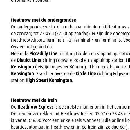
6 zones van Londen.
Heathrow met de ondergrondse
De ondergrondse vertrekt om de paar minuten uit Heathrow v
op zondag) tot 23.45 u (22.50 op zondag). Er zijn drie ondergr
Heathrow Airport; Terminals 1-3, Terminal 4 en Terminal 5. Voor
Oystercard gebruiken.
Neem de
Piccadilly Line
richting Londen en stap uit op stati
de
District Line
richting Edgware Road en stap uit op station
Hi
Kensington
(reistijd ongeveer 60 min.). U kunt ook blijven zit
Kensington
. Stap hier over op de
Circle Line
richting Edgware 
station
High Street Kensington
.
Heathrow met de trein
De
Heathrow Express
is de snelste manier om in het centru
De treinen vertrekken uit Heathrow tussen 05.07 en 23.48 u. 
is vanaf £18,00 voor een enkele reis wanneer u die online koo
kaartjesautomaat in Heathrow en in de trein zijn ze duurder). 