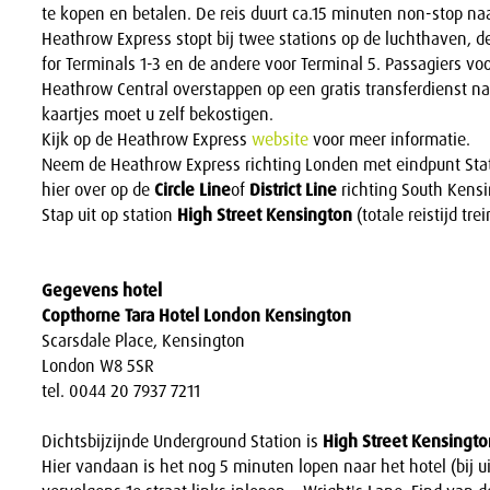
te kopen en betalen. De reis duurt ca.15 minuten non-stop na
Heathrow Express stopt bij twee stations op de luchthaven, d
for Terminals 1-3 en de andere voor Terminal 5. Passagiers vo
Heathrow Central overstappen op een gratis transferdienst na
kaartjes moet u zelf bekostigen.
Kijk op de Heathrow Express
website
voor meer informatie.
Neem de Heathrow Express richting Londen met eindpunt Stat
hier over op de
Circle Line
of
District Line
richting South Kensin
Stap uit op station
High Street Kensington
(totale reistijd tr
Gegevens hotel
Copthorne Tara Hotel London Kensington
Scarsdale Place, Kensington
London W8 5SR
tel. 0044 20 7937 7211
Dichtsbijzijnde Underground Station is
High Street Kensingto
Hier vandaan is het nog 5 minuten lopen naar het hotel (bij ui